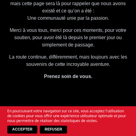
mais cette page sera là pour rappeler que nous avons
existé et ce qu’on a été :
Une communauté unie par la passion.
Merci à vous tous, merci pour ces moments, pour votre
soutien, pour avoir été là depuis le premier jour ou
simplement de passage.
La route continue, différemment, mais toujours avec les
souvenirs de cette incroyable aventure.
Prenez soin de vous.
SO WHEN YOU QUESTION THE TIMES
ALWAYS REMEMBER
WE WILL RISE AGAIN
En poursuivant votre navigation sur ce site, vous acceptez l'utilisation
de cookies pour vous offrir une expérience utilisateur optimale et pour
nous permettre de réaliser des statistiques de visites.
ACCEPTER
REFUSER