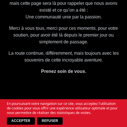
mais cette page sera là pour rappeler que nous avons
existé et ce qu’on a été :
Une communauté unie par la passion.
Merci à vous tous, merci pour ces moments, pour votre
soutien, pour avoir été là depuis le premier jour ou
simplement de passage.
La route continue, différemment, mais toujours avec les
souvenirs de cette incroyable aventure.
Prenez soin de vous.
SO WHEN YOU QUESTION THE TIMES
ALWAYS REMEMBER
WE WILL RISE AGAIN
En poursuivant votre navigation sur ce site, vous acceptez l'utilisation
de cookies pour vous offrir une expérience utilisateur optimale et pour
nous permettre de réaliser des statistiques de visites.
ACCEPTER
REFUSER