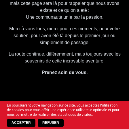
mais cette page sera là pour rappeler que nous avons
existé et ce qu’on a été :
Une communauté unie par la passion.
Merci à vous tous, merci pour ces moments, pour votre
soutien, pour avoir été là depuis le premier jour ou
simplement de passage.
La route continue, différemment, mais toujours avec les
souvenirs de cette incroyable aventure.
Prenez soin de vous.
SO WHEN YOU QUESTION THE TIMES
ALWAYS REMEMBER
WE WILL RISE AGAIN
En poursuivant votre navigation sur ce site, vous acceptez l'utilisation
de cookies pour vous offrir une expérience utilisateur optimale et pour
nous permettre de réaliser des statistiques de visites.
ACCEPTER
REFUSER