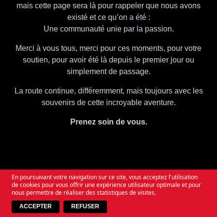
mais cette page sera là pour rappeler que nous avons
existé et ce qu’on a été :
Une communauté unie par la passion.
Merci à vous tous, merci pour ces moments, pour votre
soutien, pour avoir été là depuis le premier jour ou
simplement de passage.
La route continue, différemment, mais toujours avec les
souvenirs de cette incroyable aventure.
Prenez soin de vous.
SO WHEN YOU QUESTION THE TIMES
ALWAYS REMEMBER
WE WILL RISE AGAIN
En poursuivant votre navigation sur ce site, vous acceptez l'utilisation
de cookies pour vous offrir une expérience utilisateur optimale et pour
nous permettre de réaliser des statistiques de visites.
ACCEPTER
REFUSER